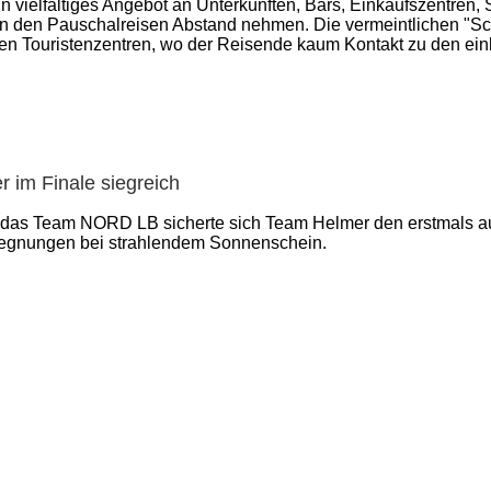
in vielfältiges Angebot an Unterkünften, Bars, Einkaufszentren
von den Pauschalreisen Abstand nehmen. Die vermeintlichen "Sc
gen Touristenzentren, wo der Reisende kaum Kontakt zu den ein
 im Finale siegreich
 das Team NORD LB sicherte sich Team Helmer den erstmals au
gegnungen bei strahlendem Sonnenschein.