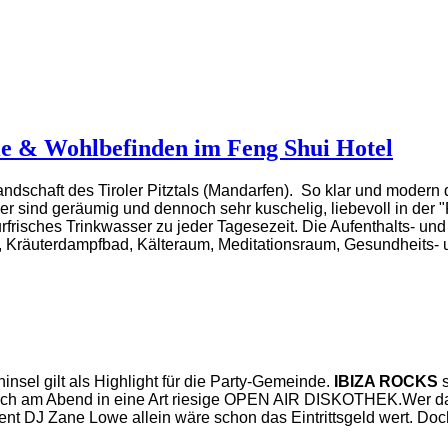
ie & Wohlbefinden im Feng Shui Hotel
andschaft des Tiroler Pitztals (Mandarfen). So klar und modern d
mmer sind geräumig und dennoch sehr kuschelig, liebevoll in d
urfrisches Trinkwasser zu jeder Tagesezeit. Die Aufenthalts- und
na, Kräuterdampfbad, Kälteraum, Meditationsraum, Gesundheits-
nsel gilt als Highlight für die Party-Gemeinde.
IBIZA ROCKS
s
 sich am Abend in eine Art riesige OPEN AIR DISKOTHEK.
Wer da
nt DJ Zane Lowe allein wäre schon das Eintrittsgeld wert. Doch