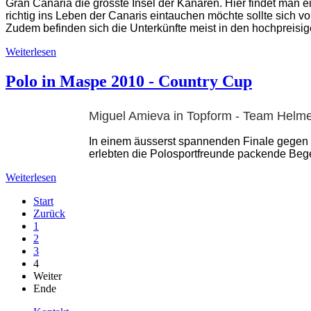
Gran Canaria die grösste Insel der Kanaren. Hier findet man e
richtig ins Leben der Canaris eintauchen möchte sollte sich 
Zudem befinden sich die Unterkünfte meist in den hochpreisi
Weiterlesen
Polo in Maspe 2010 - Country Cup
Miguel Amieva in Topform - Team Helmer
In einem äusserst spannenden Finale gegen
erlebten die Polosportfreunde packende Be
Weiterlesen
Start
Zurück
1
2
3
4
Weiter
Ende