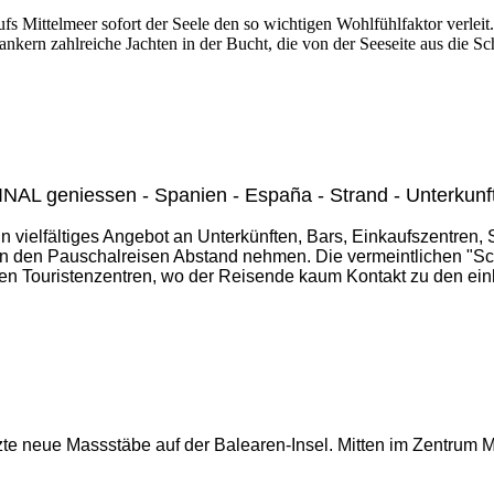
s Mittelmeer sofort der Seele den so wichtigen Wohlfühlfaktor verleit. 
nkern zahlreiche Jachten in der Bucht, die von der Seeseite aus die Sch
INAL geniessen - Spanien - España - Strand - Unterkunft
in vielfältiges Angebot an Unterkünften, Bars, Einkaufszentren
von den Pauschalreisen Abstand nehmen. Die vermeintlichen "Sc
gen Touristenzentren, wo der Reisende kaum Kontakt zu den ein
zte neue Massstäbe auf der Balearen-Insel. Mitten im Zentrum M