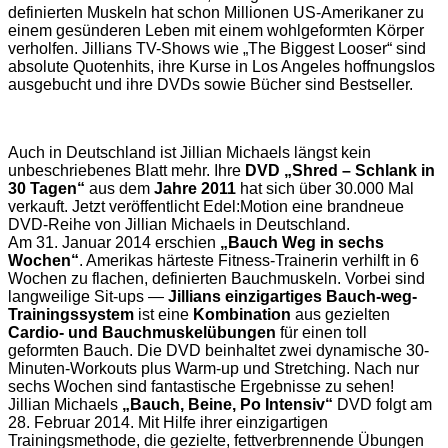
definierten Muskeln hat schon Millionen US-Amerikaner zu
einem gesünderen Leben mit einem wohlgeformten Körper
verholfen. Jillians TV-Shows wie „The Biggest Looser“ sind
absolute Quotenhits, ihre Kurse in Los Angeles hoffnungslos
ausgebucht und ihre DVDs sowie Bücher sind Bestseller.
Auch in Deutschland ist Jillian Michaels längst kein
unbeschriebenes Blatt mehr. Ihre
DVD „Shred – Schlank in
30 Tagen“
aus dem
Jahre 2011
hat sich über 30.000 Mal
verkauft. Jetzt veröffentlicht Edel:Motion eine brandneue
DVD-Reihe von Jillian Michaels in Deutschland.
Am 31. Januar 2014 erschien
„Bauch Weg in sechs
Wochen“
. Amerikas härteste Fitness-Trainerin verhilft in 6
Wochen zu flachen, definierten Bauchmuskeln. Vorbei sind
langweilige Sit-ups —
Jillians einzigartiges Bauch-weg-
Trainingssystem
ist eine
Kombination
aus gezielten
Cardio- und Bauchmuskelübungen
für einen toll
geformten Bauch. Die DVD beinhaltet zwei dynamische 30-
Minuten-Workouts plus Warm-up und Stretching. Nach nur
sechs Wochen sind fantastische Ergebnisse zu sehen!
Jillian Michaels
„Bauch, Beine, Po Intensiv“
DVD folgt am
28. Februar 2014. Mit Hilfe ihrer einzigartigen
Trainingsmethode, die gezielte, fettverbrennende Übungen