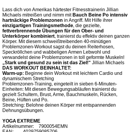
Lass dich von Amerikas härtester Fitnesstrainerin Jillian
Michaels mitreißen und nimm mit
Bauch Beine Po intensiv
hartnäckige Problemzonen
in Angriff. Mit Hilfe ihrer
einzigartigen Trainingsmethode
, die gezielte,
fettverbrennende Übungen für den Ober- und
Unterkörper kombiniert
, trainierst du effektiv deinen ganzen
Körper. Mit diesem schweißtreibenden 40-minütigen
Problemzonen-Workout sagst du deinen Reiterhosen,
Speckröllchen und wabbeligen Armen Lebwohl und
verwandelst deine Problemzonen in toll geformte Muskeln!
„Stark und gesund zu sein ist das Ziel!“
Jillian Michaels
DAS WORKOUT BEINHALTET:
Warm-up:
Beginne dein Workout mit leichtem Cardio und
dynamischem Stretching
Problemzonen-Training, eingeteilt in sieben 6-Minuten-
Einheiten: Mit diesen Bewegungsabläufen trainierst du
gezielt Schultern, Brust, Arme, Bauchmuskeln, Rücken,
Beine, Hüften und Po.
Stretching: Belohne deinen Körper mit entspannenden
Dehnungsübungen.
YOGA EXTREME
Artikelnummer: 7900054EMN
EAN: 4029759085706