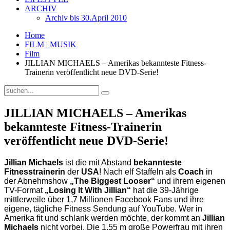
ARCHIV
Archiv bis 30.April 2010
Home
FILM | MUSIK
Film
JILLIAN MICHAELS – Amerikas bekannteste Fitness-
Trainerin veröffentlicht neue DVD-Serie!
JILLIAN MICHAELS – Amerikas
bekannteste Fitness-Trainerin
veröffentlicht neue DVD-Serie!
Jillian Michaels
ist die mit Abstand
bekannteste
Fitnesstrainerin
der
USA
! Nach elf Staffeln als
Coach
in
der Abnehmshow
„The Biggest Looser“
und ihrem eigenen
TV-Format
„Losing It With Jillian“
hat die 39-Jährige
mittlerweile über 1,7 Millionen Facebook Fans und ihre
eigene, tägliche Fitness Sendung auf YouTube. Wer in
Amerika fit und schlank werden möchte, der kommt an
Jillian
Michaels
nicht vorbei. Die 1,55 m große Powerfrau mit ihren