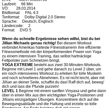
Laufzeit: 66 Min
VÖ: 28.03.2014
Bildformat: PAL 4:3
Tonformat: Dolby Digital 2.0 Stereo
Sprache: Deutsch, Englisch
Ländercode: 2
Format: DVD 5
Wenn du schnelle Ergebnisse sehen willst, bist du bei
Jillian Michaels genau richtig!
Bei diesem Workout
verbindet Amerikas härteste Fitnesstrainerin ihre effiziente
Fitnessmethode mit der körperformenden Power von Yoga
zu einem intensiven Training, das selbst hartnäckige
Fettpolster zum Schmelzen bringt.
YOGA EXTREME
besteht aus zwei 30-Minuten-Workouts.
Beginne mit Level 1 und gehe danach zu Level 2 über, um
ein noch intensiveres Workout zu erleben für tolle Muskeln
und noch schnelleres Abnehmen. Es ist nicht leicht, aber mit
Jillian an deiner Seite, schaffst du das! Raff dich auf, beweg‘
dich und lass die Pfunde purzeln!
LEVEL 1
Beginne mit einem sanften Vinyasa und gehe dann
über in einen Mix aus den wichtigsten Yoga-Positionen und
Jillians einzigartigen Übungen. Konzentriere dich auf die
Bewegungsabläufe und die Haltung und erziele so tolle