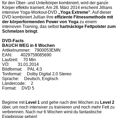
für den Ober- und Unterkörper kombiniert, wird der ganze
Körper effektiv trainiert. Am 28. März 2014 erscheint Jillians
intensive Yoga-Workout-DVD
„Yoga Extreme“
. Auf dieser
DVD kombiniert Jullian ihre
effiziente Fitnessmethode mit
der körperformenden Power von Yoga
zu einem
intensiven Training, das selbst
hartnäckige Fettpolster zum
Schmelzen bringt
.
DVD-Facts
BAUCH WEG in 6 Wochen
Artikelnummer: 7900053EMN
EAN: 4029759085690
Laufzeit: 70 Min
VÖ: 31.01.2014
Bildformat: PAL 4:3
Tonformat: Dolby Digital 2.0 Stereo
Sprache: Deutsch, Englisch
Ländercode: 2
Format: DVD 5
Beginne mit
Level 1
und gehe nach drei Wochen zu
Level 2
über, um noch intensiver zu trainieren und noch mehr Fett zu
verbrennen. Nach nur 6 Wochen wirst du fantastische
Ergebnisse sehen!