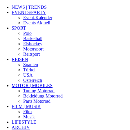
NEWS | TRENDS
EVENTS/PARTY
Event-Kalender
Events Aktuell
SPORT
Polo
Basketball
Eishockey
Motorsport
Reitsport
REISEN
Spanien
Türkei
USA
Österreich
MOTOR | MOBILES
Tuning Motorrad
Bekleidung Motorrad
Parts Motorrad
FILM | MUSIK
Film
Musik
LIFESTYLE
ARCHIV