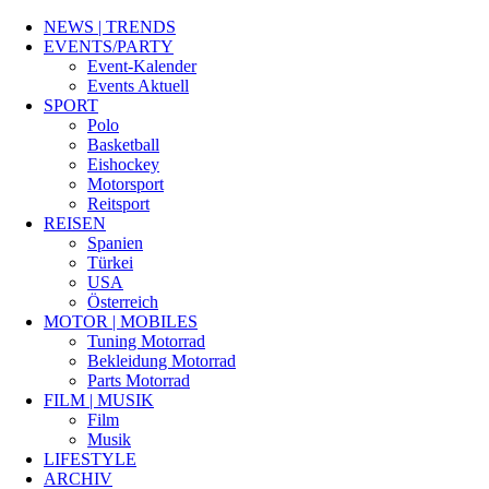
NEWS | TRENDS
EVENTS/PARTY
Event-Kalender
Events Aktuell
SPORT
Polo
Basketball
Eishockey
Motorsport
Reitsport
REISEN
Spanien
Türkei
USA
Österreich
MOTOR | MOBILES
Tuning Motorrad
Bekleidung Motorrad
Parts Motorrad
FILM | MUSIK
Film
Musik
LIFESTYLE
ARCHIV