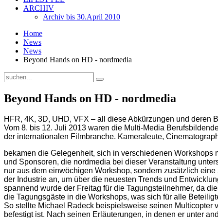
ARCHIV
Archiv bis 30.April 2010
Home
News
News
Beyond Hands on HD - nordmedia
Beyond Hands on HD - nordmedia
HFR, 4K, 3D, UHD, VFX – all diese Abkürzungen und deren 
Vom 8. bis 12. Juli 2013 waren die Multi-Media Berufsbilde
der internationalen Filmbranche. Kameraleute, Cinematograph
bekamen die Gelegenheit, sich in verschiedenen Workshops m
und Sponsoren, die nordmedia bei dieser Veranstaltung unters
nur aus dem einwöchigen Workshop, sondern zusätzlich eine z
der Industrie an, um über die neuesten Trends und Entwicklun
spannend wurde der Freitag für die Tagungsteilnehmer, da d
die Tagungsgäste in die Workshops, was sich für alle Beteiligt
So stellte Michael Radeck beispielsweise seinen Multicopter 
befestigt ist. Nach seinen Erläuterungen, in denen er unter a