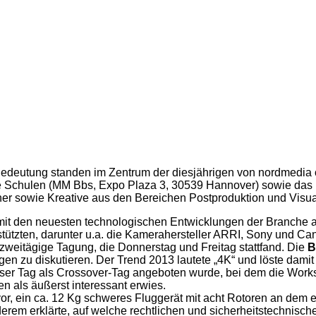
Bedeutung standen im Zentrum der diesjährigen von nordmedi
nde Schulen (MM Bbs, Expo Plaza 3, 30539 Hannover) sowie da
er sowie Kreative aus den Bereichen Postproduktion und Visual
it den neuesten technologischen Entwicklungen der Branche a
tützten, darunter u.a. die Kamerahersteller ARRI, Sony und Ca
weitägige Tagung, die Donnerstag und Freitag stattfand. Die
B
gen zu diskutieren. Der Trend 2013 lautete „4K“ und löste dam
ieser Tag als Crossover-Tag angeboten wurde, bei dem die Wor
en als äußerst interessant erwies.
vor, ein ca. 12 Kg schweres Fluggerät mit acht Rotoren an dem
nderem erklärte, auf welche rechtlichen und sicherheitstechnisch